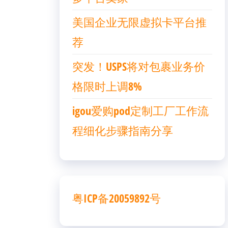
美国企业无限虚拟卡平台推
荐
突发！USPS将对包裹业务价
格限时上调8%
igou爱购pod定制工厂工作流
程细化步骤指南分享
粤ICP备20059892号