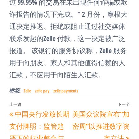
过 99.95% 的交易在未出现任何诈骗或欺
诈报告的情况下完成。” 2 月份，摩根大
通决定推迟、拒绝或阻止通过社交媒体
联系发起的Zelle 付款，这一决定被广泛
报道。 该银行的服务协议称，Zelle 服务
用于向朋友、家人和其他值得信赖的人
汇款，不应用于向陌生人汇款。
标签
Zelle
zelle pay
zelle payments
文
上一篇
下一个
上
下
中国央行发放长期
美国众议院宣布“加
章
一
一
导
支付牌照：监管趋
密周”以推进数字资
篇
篇
航
严下的行业整合与
产立法