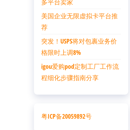
多平台卖家
美国企业无限虚拟卡平台推
荐
突发！USPS将对包裹业务价
格限时上调8%
igou爱购pod定制工厂工作流
程细化步骤指南分享
粤ICP备20059892号