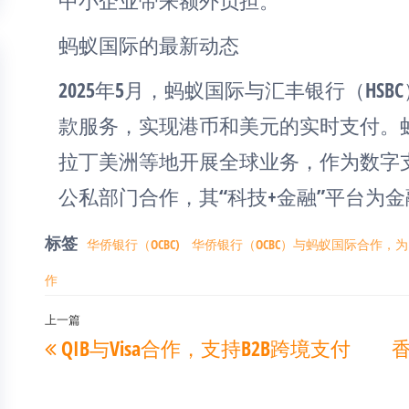
中小企业带来额外负担。
蚂蚁国际的最新动态
2025年5月，蚂蚁国际与汇丰银行（HS
款服务，实现港币和美元的实时支付。
拉丁美洲等地开展全球业务，作为数字
公私部门合作，其“科技+金融”平台为
标签
华侨银行（OCBC)
华侨银行（OCBC）与蚂蚁国际合作，
作
文
上一篇
上
QIB与Visa合作，支持B2B跨境支付
章
一
导
篇